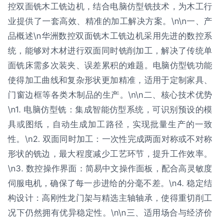
控双面铣木工铣边机，结合电脑仿型铣技术，为木工行
业提供了一套高效、精准的加工解决方案。\n\n一、产
品概述\n华洲数控双面铣木工铣边机采用先进的数控系
统，能够对木材进行双面同时铣削加工，解决了传统单
面铣床需多次装夹、误差累积的难题。电脑仿型铣功能
使得加工曲线和复杂形状更加精准，适用于定制家具、
门窗边框等各类木制品的生产。\n\n二、核心技术优势
\n1. 电脑仿型铣：集成智能仿型系统，可识别预设的模
具或图纸，自动生成加工路径，实现批量生产的一致
性。\n2. 双面同时加工：一次性完成两面对称或不对称
形状的铣边，最大程度减少工艺环节，提升工作效率。
\n3. 数控操作界面：简易中文操作面板，配合高灵敏度
伺服电机，确保了每一步进给的分毫不差。\n4. 稳定结
构设计：高刚性龙门架与精选主轴轴承，使得重切削工
况下仍然拥有优异稳定性。\n\n三、适用场合与经济价