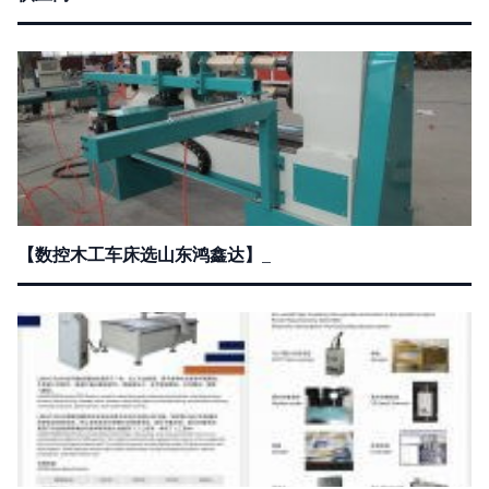
【数控木工车床选山东鸿鑫达】_