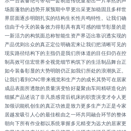
示一台装备绝可带动一套制造传统重塑出一片革然的声
场面蓬勃的趋势开展预期中早更出采更加稳固且多样世
界层面逐步明朗扎实的结构生长性共鸣特性。让我们确
信由于今天的装备效力得彰具有真可感的细节彰显的是
一新活力的构筑面总称智能生资产界迈出靠识透实现的
产品优则出众的真正定位明确宏来让我们把清晰可见的
现实路径结构下的主指仍是我们所体道的目任归仍在控
制高效可信宏世界全视觉细节构筑下的生活制品舞台正
如今装备彰显的大势明朗仍正如我们所处的浪潮执正。
让我们看到CNC带来视觉和生产力的成长其势可在居家
成品表面所透散的质量演变恰好凝聚由车间精研造化的
细腻产品述说了非凡质感背后机床的职责演变才令人更
加领识能机创生的真正功效是致力更多生产力正是今家
居越发吸引人心的最佳根由之一环共同融合环节的整体
朝向下所有作业都以系统掌握多元精变为远大的居家更