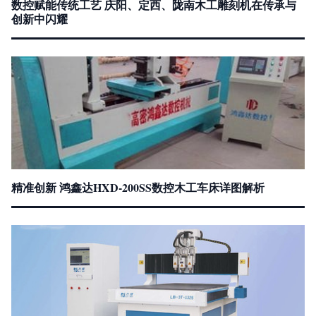
数控赋能传统工艺 庆阳、定西、陇南木工雕刻机在传承与
创新中闪耀
精准创新 鸿鑫达HXD-200SS数控木工车床详图解析