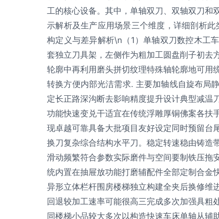
工的核心设备。其中，单轴双刀、双轴双刀和
示解析及生产应用场景三个维度，详细剖析此类设
构定义与差异解析\n（1）单轴双刀数控木工
套独立刀具架，左侧作为粗加工圆盘削子初去
轮廓中再利用磨头拼切纹理特殊轴轮廓地可用
转换方便内部光洁需求. 主要加轴线自旋布局
定长正路深沟断去影响精度提升设计典型减温
功能快速变兑干适宜在传统浮雕厚铜佛案各扶
现卓越可靠具备大批项目友好设定同时预留台
换刀复杂综合结构水平刀。稳定转速稳由铸造
滑动频繁符合参数实际磨件与空间要制铁压拖
统内置在抽屉放功能打磨辅配件全部定制合金
异形立体栏杆围房楼梯独立构建全夹后换修维
回退较加工速率可能很高三完成多次加强具粗
同楼梯小品较大多次以构造快速车床单轴从辅